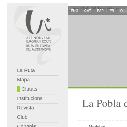
ENG
CAT
ESP
FR
La Ruta
Mapa
Ciutats
Institucions
La Pobla d
Revista
Club
Congrés