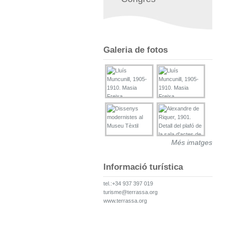
Galeria de fotos
Més imatges
Informació turística
tel.:+34 937 397 019
turisme@terrassa.org
www.terrassa.org