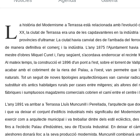
Notícies
Agenda
Galeria
L
a història del Modernisme a Terrassa està relacionada amb l'evolució de
XX, la ciutat de Terrassa era una de les capdavanteres en la indústria ll
províncies d'ultramar. La ciutat havia canviat des de l'arribada del ferro
de manera definitiva el comerç i la indústria. L'any 1875 l'Ajuntament havia
mestre d'obres Miquel Curet i, l'any següent, s'acordava enderrocar el recinte 
Al mateix temps, la construcció el 1896 d'un pont a l'est, sobre el torrent de Vallpa
acabar amb el cobriment de la riera del Palau, a l'oest, van permetre que l
naturals. Tot un seguit de noves tipologies arquitectòniques van canviar radic
substituir els antics habitatges rurals per cases entre mitgeres; als afores del
fàbriques i sumptuosos magatzems comercials cobrien el camí entre el centre i l'e
L'any 1891 va arribar a Terrassa Lluís Muncunill i Perellada, l'arquitecte que do
i que va deixar el conjunt d'edificis industrials més significatiu del Modernis
exercir com a arquitecte municipal i va treballar dintre dels estil eclèctics, des
fins a l'eclèctic Palau d'Indústries, seu de l'Escola Industrial. En deixar el cà
aleshores donarà lloc a la seva producció modernista. Muncunill combinarà u