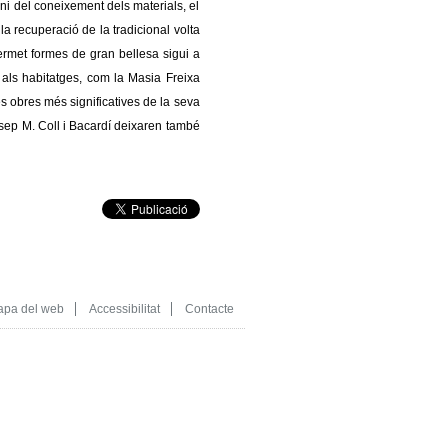
ni del coneixement dels materials, el
 la recuperació de la tradicional volta
permet formes de gran bellesa sigui a
 als habitatges, com la Masia Freixa
es obres més significatives de la seva
osep M. Coll i Bacardí deixaren també
pa del web
Accessibilitat
Contacte