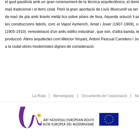
el gust gaudinià amb un gran coneixement de la tècnica arquitectònica, el domi
maó tradicional i el ferro colat. Però la gran aportació de Lluís Muncunill va ser
de maó de pla amb tirants metàl·lics sobre pilars de fosa. Aquesta solució li 
les construccions fabrils, com el Vapor Aymerich, Amat i Jover (1907-1909), o
(1905-1910) -remodelació d'un antic edifici industrial-, que són, d'altra banda, l
producció. Altres arquitectes com Melcior Vinyals, Antoni Pascual Carretero i J
a la ciutat obres modernistes dignes de consideració.
La Ruta
Benvinguda
Documents de l´associació
Ma