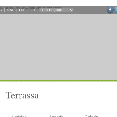
G
CAT
ESP
FR
Terrassa