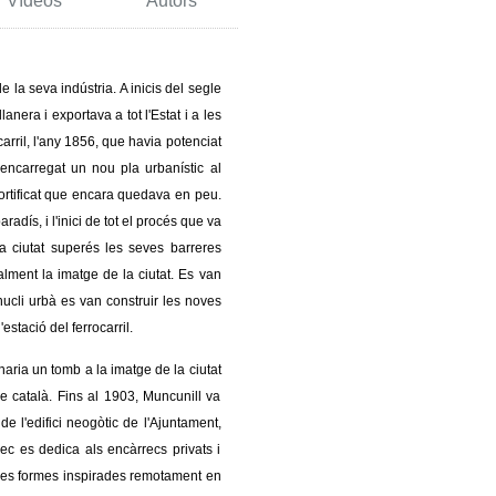
Vídeos
Autors
 la seva indústria. A inicis del segle
anera i exportava a tot l'Estat i a les
carril, l'any 1856, que havia potenciat
 encarregat un nou pla urbanístic al
fortificat que encara quedava en peu.
radís, i l'inici de tot el procés que va
a ciutat superés les seves barreres
alment la imatge de la ciutat. Es van
 nucli urbà es van construir les noves
stació del ferrocarril.
naria un tomb a la imatge de la ciutat
me català. Fins al 1903, Muncunill va
 de l'edifici neogòtic de l'Ajuntament,
rrec es dedica als encàrrecs privats i
nes formes inspirades remotament en