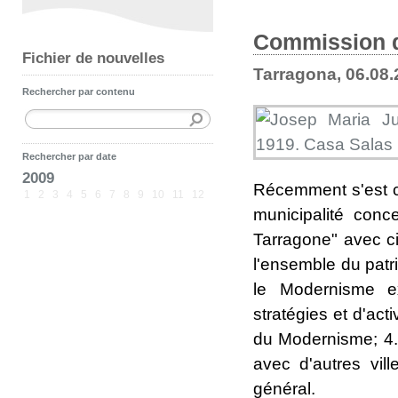
Commission 
Fichier de nouvelles
Tarragona, 06.08
Rechercher par contenu
Rechercher par date
2009
Récemment s'est co
1
2
3
4
5
6
7
8
9
10
11
12
municipalité con
Tarragone" avec ci
l'ensemble du patri
le Modernisme ex
stratégies et d'act
du Modernisme; 4. 
avec d'autres vi
général.