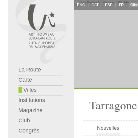
ENG
CAT
ESP
FR
La Route
Carte
Villes
Institutions
Tarragone
Magazine
Club
Nouvelles
Congrès